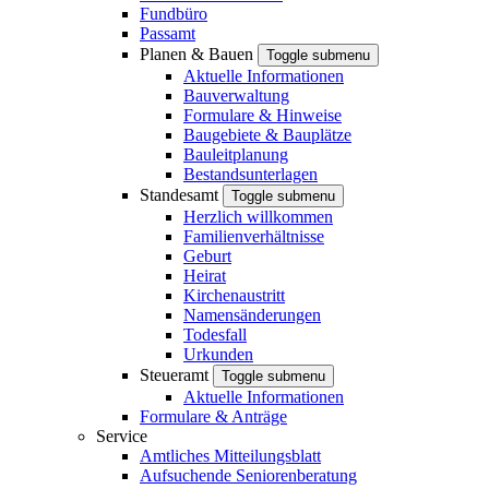
Fundbüro
Passamt
Planen & Bauen
Toggle submenu
Aktuelle Informationen
Bauverwaltung
Formulare & Hinweise
Baugebiete & Bauplätze
Bauleitplanung
Bestandsunterlagen
Standesamt
Toggle submenu
Herzlich willkommen
Familienverhältnisse
Geburt
Heirat
Kirchenaustritt
Namensänderungen
Todesfall
Urkunden
Steueramt
Toggle submenu
Aktuelle Informationen
Formulare & Anträge
Service
Amtliches Mitteilungsblatt
Aufsuchende Seniorenberatung