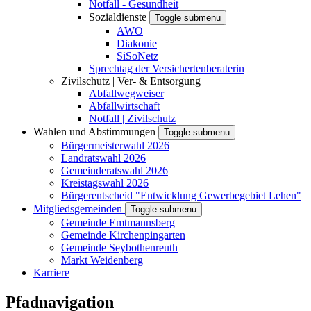
Notfall - Gesundheit
Sozialdienste
Toggle submenu
AWO
Diakonie
SiSoNetz
Sprechtag der Versichertenberaterin
Zivilschutz | Ver- & Entsorgung
Abfallwegweiser
Abfallwirtschaft
Notfall | Zivilschutz
Wahlen und Abstimmungen
Toggle submenu
Bürgermeisterwahl 2026
Landratswahl 2026
Gemeinderatswahl 2026
Kreistagswahl 2026
Bürgerentscheid "Entwicklung Gewerbegebiet Lehen"
Mitgliedsgemeinden
Toggle submenu
Gemeinde Emtmannsberg
Gemeinde Kirchenpingarten
Gemeinde Seybothenreuth
Markt Weidenberg
Karriere
Pfadnavigation