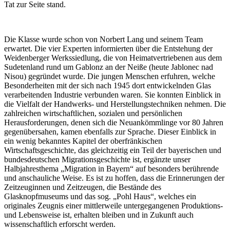
Tat zur Seite stand.
Die Klasse wurde schon von Norbert Lang und seinem Team
erwartet. Die vier Experten informierten über die Entstehung der
Weidenberger Werkssiedlung, die von Heimatvertriebenen aus dem
Sudetenland rund um Gablonz an der Neiße (heute Jablonec nad
Nisou) gegründet wurde. Die jungen Menschen erfuhren, welche
Besonderheiten mit der sich nach 1945 dort entwickelnden Glas
verarbeitenden Industrie verbunden waren. Sie konnten Einblick in
die Vielfalt der Handwerks- und Herstellungstechniken nehmen. Die
zahlreichen wirtschaftlichen, sozialen und persönlichen
Herausforderungen, denen sich die Neuankömmlinge vor 80 Jahren
gegenübersahen, kamen ebenfalls zur Sprache. Dieser Einblick in
ein wenig bekanntes Kapitel der oberfränkischen
Wirtschaftsgeschichte, das gleichzeitig ein Teil der bayerischen und
bundesdeutschen Migrationsgeschichte ist, ergänzte unser
Halbjahresthema „Migration in Bayern“ auf besonders berührende
und anschauliche Weise. Es ist zu hoffen, dass die Erinnerungen der
Zeitzeuginnen und Zeitzeugen, die Bestände des
Glasknopfmuseums und das sog. „Pohl Haus“, welches ein
originales Zeugnis einer mittlerweile untergegangenen Produktions-
und Lebensweise ist, erhalten bleiben und in Zukunft auch
wissenschaftlich erforscht werden.