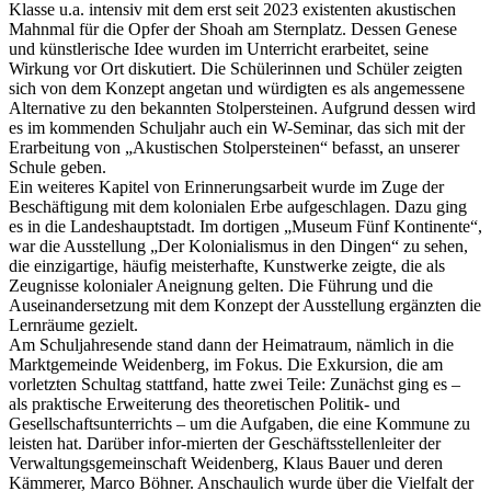
Klasse u.a. intensiv mit dem erst seit 2023 existenten akustischen
Mahnmal für die Opfer der Shoah am Sternplatz. Dessen Genese
und künstlerische Idee wurden im Unterricht erarbeitet, seine
Wirkung vor Ort diskutiert. Die Schülerinnen und Schüler zeigten
sich von dem Konzept angetan und würdigten es als angemessene
Alternative zu den bekannten Stolpersteinen. Aufgrund dessen wird
es im kommenden Schuljahr auch ein W-Seminar, das sich mit der
Erarbeitung von „Akustischen Stolpersteinen“ befasst, an unserer
Schule geben.
Ein weiteres Kapitel von Erinnerungsarbeit wurde im Zuge der
Beschäftigung mit dem kolonialen Erbe aufgeschlagen. Dazu ging
es in die Landeshauptstadt. Im dortigen „Museum Fünf Kontinente“,
war die Ausstellung „Der Kolonialismus in den Dingen“ zu sehen,
die einzigartige, häufig meisterhafte, Kunstwerke zeigte, die als
Zeugnisse kolonialer Aneignung gelten. Die Führung und die
Auseinandersetzung mit dem Konzept der Ausstellung ergänzten die
Lernräume gezielt.
Am Schuljahresende stand dann der Heimatraum, nämlich in die
Marktgemeinde Weidenberg, im Fokus. Die Exkursion, die am
vorletzten Schultag stattfand, hatte zwei Teile: Zunächst ging es –
als praktische Erweiterung des theoretischen Politik- und
Gesellschaftsunterrichts – um die Aufgaben, die eine Kommune zu
leisten hat. Darüber infor-mierten der Geschäftsstellenleiter der
Verwaltungsgemeinschaft Weidenberg, Klaus Bauer und deren
Kämmerer, Marco Böhner. Anschaulich wurde über die Vielfalt der