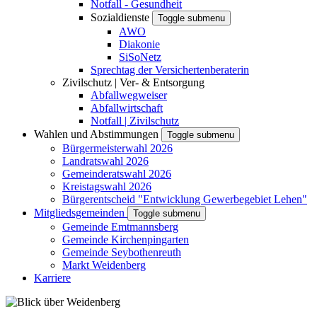
Notfall - Gesundheit
Sozialdienste
Toggle submenu
AWO
Diakonie
SiSoNetz
Sprechtag der Versichertenberaterin
Zivilschutz | Ver- & Entsorgung
Abfallwegweiser
Abfallwirtschaft
Notfall | Zivilschutz
Wahlen und Abstimmungen
Toggle submenu
Bürgermeisterwahl 2026
Landratswahl 2026
Gemeinderatswahl 2026
Kreistagswahl 2026
Bürgerentscheid "Entwicklung Gewerbegebiet Lehen"
Mitgliedsgemeinden
Toggle submenu
Gemeinde Emtmannsberg
Gemeinde Kirchenpingarten
Gemeinde Seybothenreuth
Markt Weidenberg
Karriere