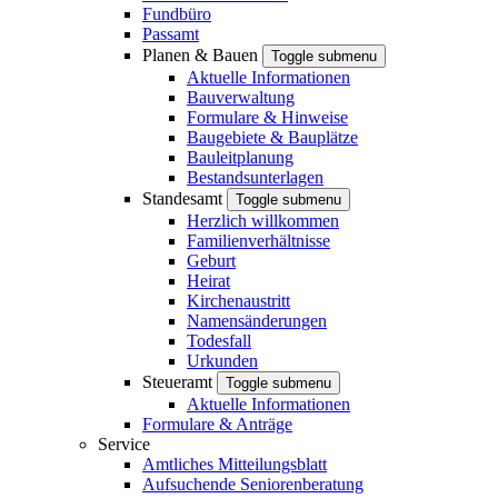
Fundbüro
Passamt
Planen & Bauen
Toggle submenu
Aktuelle Informationen
Bauverwaltung
Formulare & Hinweise
Baugebiete & Bauplätze
Bauleitplanung
Bestandsunterlagen
Standesamt
Toggle submenu
Herzlich willkommen
Familienverhältnisse
Geburt
Heirat
Kirchenaustritt
Namensänderungen
Todesfall
Urkunden
Steueramt
Toggle submenu
Aktuelle Informationen
Formulare & Anträge
Service
Amtliches Mitteilungsblatt
Aufsuchende Seniorenberatung