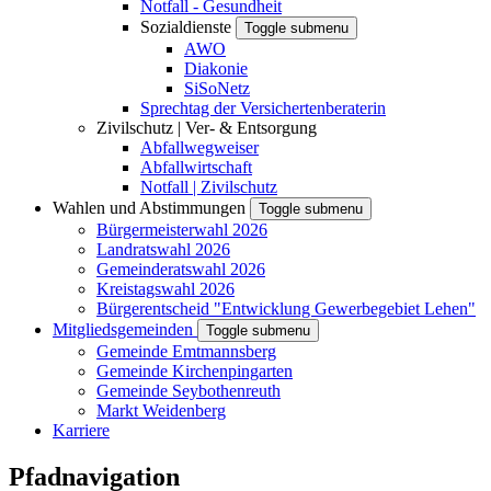
Notfall - Gesundheit
Sozialdienste
Toggle submenu
AWO
Diakonie
SiSoNetz
Sprechtag der Versichertenberaterin
Zivilschutz | Ver- & Entsorgung
Abfallwegweiser
Abfallwirtschaft
Notfall | Zivilschutz
Wahlen und Abstimmungen
Toggle submenu
Bürgermeisterwahl 2026
Landratswahl 2026
Gemeinderatswahl 2026
Kreistagswahl 2026
Bürgerentscheid "Entwicklung Gewerbegebiet Lehen"
Mitgliedsgemeinden
Toggle submenu
Gemeinde Emtmannsberg
Gemeinde Kirchenpingarten
Gemeinde Seybothenreuth
Markt Weidenberg
Karriere
Pfadnavigation