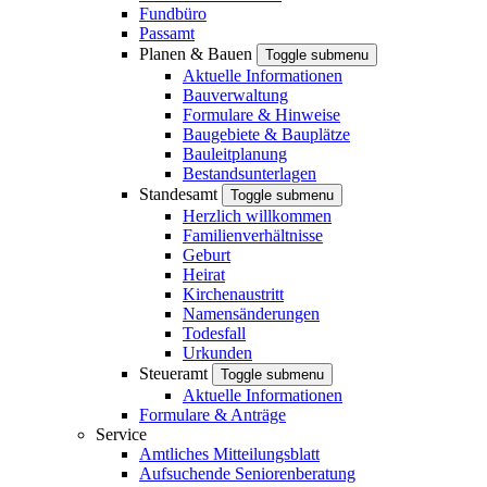
Fundbüro
Passamt
Planen & Bauen
Toggle submenu
Aktuelle Informationen
Bauverwaltung
Formulare & Hinweise
Baugebiete & Bauplätze
Bauleitplanung
Bestandsunterlagen
Standesamt
Toggle submenu
Herzlich willkommen
Familienverhältnisse
Geburt
Heirat
Kirchenaustritt
Namensänderungen
Todesfall
Urkunden
Steueramt
Toggle submenu
Aktuelle Informationen
Formulare & Anträge
Service
Amtliches Mitteilungsblatt
Aufsuchende Seniorenberatung