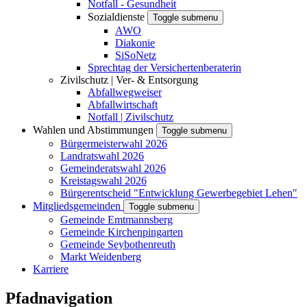
Notfall - Gesundheit
Sozialdienste
Toggle submenu
AWO
Diakonie
SiSoNetz
Sprechtag der Versichertenberaterin
Zivilschutz | Ver- & Entsorgung
Abfallwegweiser
Abfallwirtschaft
Notfall | Zivilschutz
Wahlen und Abstimmungen
Toggle submenu
Bürgermeisterwahl 2026
Landratswahl 2026
Gemeinderatswahl 2026
Kreistagswahl 2026
Bürgerentscheid "Entwicklung Gewerbegebiet Lehen"
Mitgliedsgemeinden
Toggle submenu
Gemeinde Emtmannsberg
Gemeinde Kirchenpingarten
Gemeinde Seybothenreuth
Markt Weidenberg
Karriere
Pfadnavigation