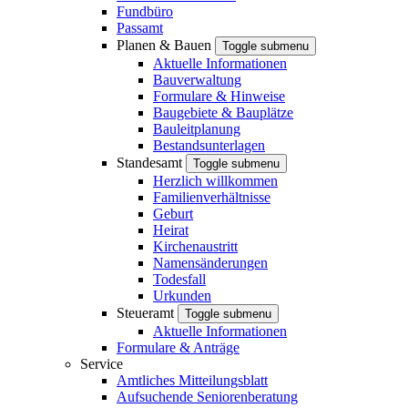
Fundbüro
Passamt
Planen & Bauen
Toggle submenu
Aktuelle Informationen
Bauverwaltung
Formulare & Hinweise
Baugebiete & Bauplätze
Bauleitplanung
Bestandsunterlagen
Standesamt
Toggle submenu
Herzlich willkommen
Familienverhältnisse
Geburt
Heirat
Kirchenaustritt
Namensänderungen
Todesfall
Urkunden
Steueramt
Toggle submenu
Aktuelle Informationen
Formulare & Anträge
Service
Amtliches Mitteilungsblatt
Aufsuchende Seniorenberatung